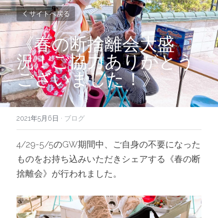
サイトへ戻る
《春の断捨離会大盛
況！ご協力ありがとう
ございました！》
2021年5月6日
·
ブログ
4/29-5/5のGW期間中、ご自身の不要になった
ものをお持ち込みいただきシェアする《春の断
捨離会》が行われました。