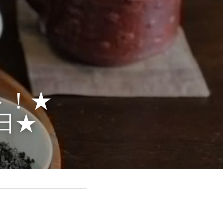
ト！★
8日★