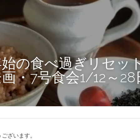
年始の食べ過ぎリセッ
画・7号食会1/12～2
うございます。