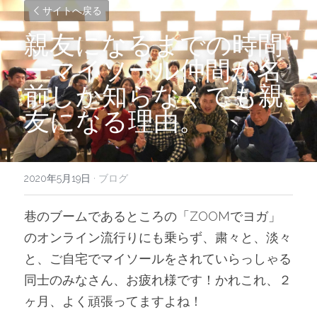
サイトへ戻る
親友になるまでの時間
ーマイソール仲間が名
前しか知らなくても親
友になる理由。
2020年5月19日
·
ブログ
巷のブームであるところの「ZOOMでヨガ」
のオンライン流行りにも乗らず、粛々と、淡々
と、ご自宅でマイソールをされていらっしゃる
同士のみなさん、お疲れ様です！かれこれ、２
ヶ月、よく頑張ってますよね！