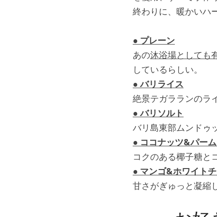
終わりに、暖かいハ
● プレーン
あの
沐浴場としても
しているらしい。
● バリライス
絶景テガラランのラ
● バリソルト
バリ島東部ムンドゥ
● ココナッツ&パー
コクのある椰子糖と
● マンゴ&ホワイト
甘さがぎゅっと凝縮