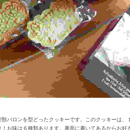
聖獣バロンを型どったクッキーです。このクッキーは、
り！お味は６種類あります。裏面に書いてあるからお好