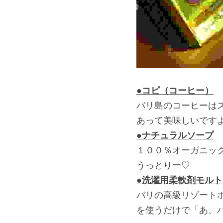
●コピ（コーヒー）
バリ島のコーヒーは
あって美味しいです
●ナチュラルソープ
１００％オーガニッ
うっとりー♡
●洗濯用柔軟剤モルト
バリの高級リゾート
を使うだけで「あ、