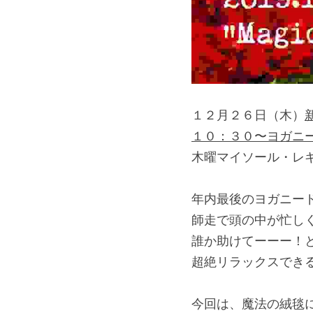
１２月２６日（木）
１０：３０〜ヨガニ
木曜マイソール・レ
年内最後のヨガニー
師走で頭の中が忙し
誰か助けてーーー！
超絶リラックスでき
今回は、魔法の絨毯