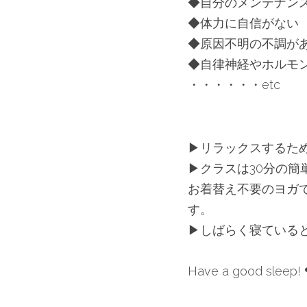
◆自分のメンテナン
◆体力に自信がない
◆原因不明の不調が
◆自律神経やホルモ
・・・・・・etc
▶︎リラックスするた
▶︎クラスは30分の
お着替え不要のヨガ
す。
▶︎しばらく寝てい
Have a good sleep! 