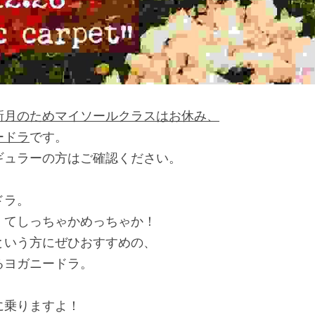
新月のためマイソールクラスはお休み、
ードラ
です。
ギュラーの方はご確認ください。
ドラ。
くてしっちゃかめっちゃか！
という方にぜひおすすめの、
るヨガニードラ。
に乗りますよ！