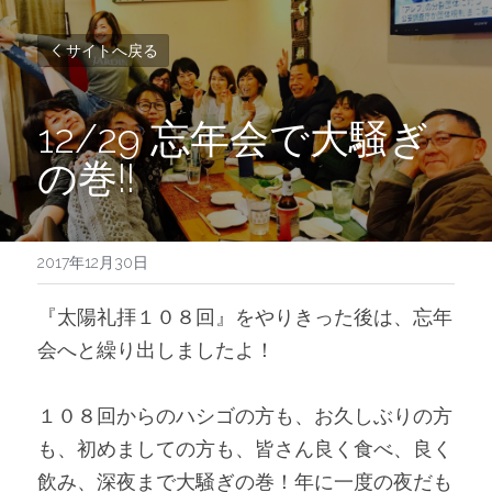
サイトへ戻る
12/29 忘年会で大騒ぎ
の巻!!
2017年12月30日
『太陽礼拝１０８回』をやりきった後は、忘年
会へと繰り出しましたよ！
１０８回からのハシゴの方も、お久しぶりの方
も、初めましての方も、皆さん良く食べ、良く
飲み、深夜まで大騒ぎの巻！年に一度の夜だも