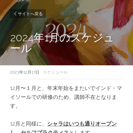
サイトへ戻る
2024年1月のスケジュ
ール
2023年12月17日
·
スケジュール
12月〜１月と、年末年始をまたいでインド・マ
イソールでの研修のため、講師不在となりま
す。
12月と同様に、
シャラはいつも通りオープン
し、セルフプラクティス
とします。