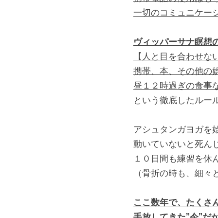
一切のコミュニケー
ヴィッパーサナ瞑想
【人と目を合わせな
携帯、本、その他の
昼１２時過ぎの食事
という徹底したルー
アシュタンガヨガを
動いていないと死ん
１０日間も練習を休
（骨折の時も、細々
ここ数年で、たくさ
手放してきた”今”だ