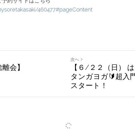
ご予約サイトはこちら
/mysoretakasaki/460477#pageContent
次へ
断捨離会】
【６/２２（日） 
タンガヨガ🔰超入
スタート！