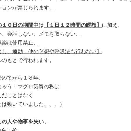
ションが禁じられます。
の１０日の期間中
は
【１日１２時間の瞑想】
に加え、
い、会話しない、メモを取らない、
娯楽は使用禁止、
なし、運動、他の瞑想や呼吸法も行わない】
ルのもとで行われます。
始めてから１８年、
じゃう！マグロ気質の私は
んだことはなく
とは動いていました、、、）
んの人や物事を失い、
からこそ、