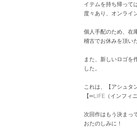
イテムを持ち帰って
度々あり、オンライ
個人手配のため、在
稽古でお休みを頂い
また、新しいロゴを
した。
これは、【アシュタ
【∞LIFE（インフ
次回作はもう決まっ
おたのしみに！