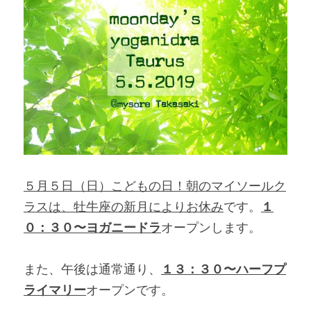
５月５日（日）こどもの日！朝のマイソールク
ラスは、牡牛座の新月によりお休み
です。
１
０：３０〜ヨガニードラ
オープンします。
また、午後は通常通り、
１３：３０〜ハーフプ
ライマリー
オープンです。