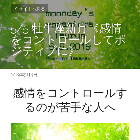
サイトへ戻る
5/5 牡牛座新月《感情
をコントロールしてポ
ジティブに》
2019年5月4日
感情をコントロールす
るのが苦手な人へ