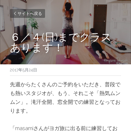
サイトへ戻る
６／４(日)までクラス
あります！
2017年5月24日
先週からたくさんのご予約をいただき、普段で
も熱いスタジオが、もう、それこそ「熱気ムン
ムン」。滝汗全開、窓全開での練習となってお
ります。
「masamiさんがヨガ旅に出る前に練習してお