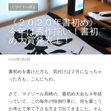
サイトへ戻る
《２０２０年書初め》
今年は秀作揃い！書初
め大賞発表！！
2020年2月5日
書初めを書けた方も、気付けば２月になっちゃ
った方も、こんにちわ。
さて、マイソール高崎の、書初め大会も４年経
っていて、この毎年の恒例行事に、何を書こう
か考えて来て下さる方まで出てきました。そん