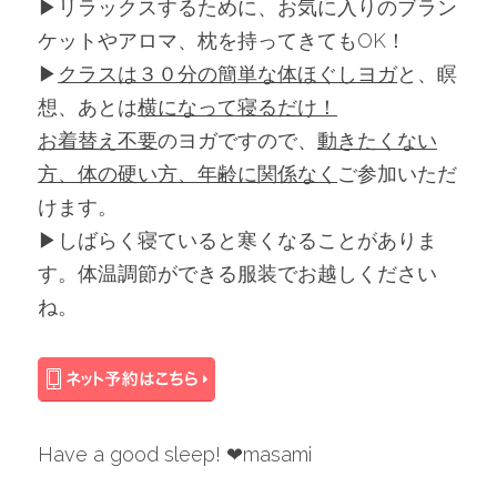
▶︎リラックスするために、お気に入りのブラン
ケットやアロマ、枕を持ってきてもOK！
▶︎
クラスは３０分の簡単な体ほぐしヨガ
と、瞑
想、あとは
横になって寝るだけ！
お着替え不要
のヨガですので、
動きたくない
方、体の硬い方、年齢に関係なく
ご参加いただ
けます。
▶︎しばらく寝ていると寒くなることがありま
す。体温調節ができる服装でお越しください
ね。
Have a good sleep! ❤︎masami