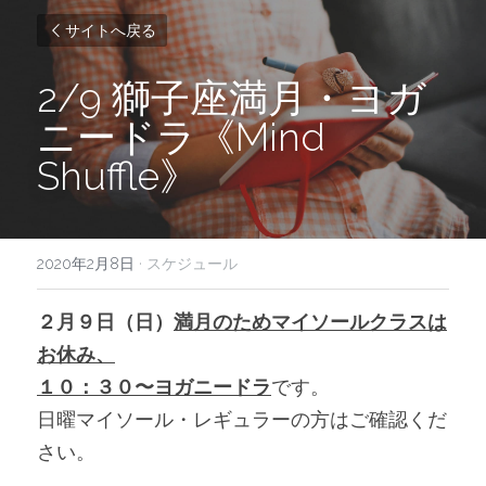
サイトへ戻る
2/9 獅子座満月・ヨガ
ニードラ《Mind 
Shuffle》
2020年2月8日
·
スケジュール
２月９日（日）
満月のためマイソールクラスは
お休み、
１０：３０〜ヨガニードラ
です。
日曜マイソール・レギュラーの方はご確認くだ
さい。